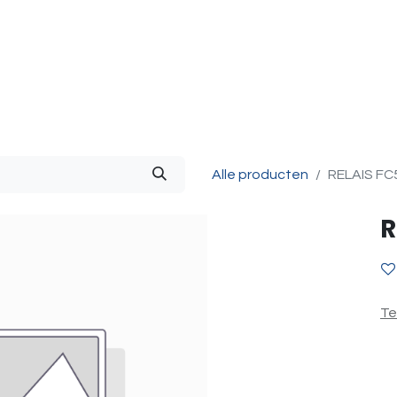
g & Accessoires
Intercom
Projecten
Contact
O
Alle producten
RELAIS FC
R
Te