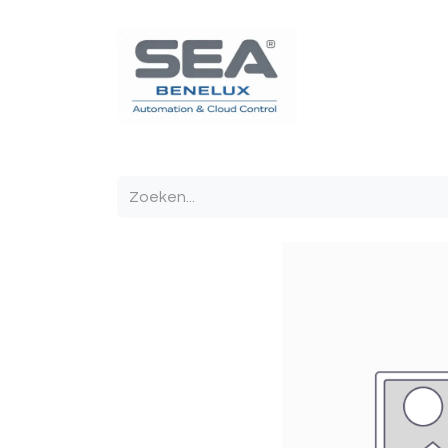
Poortautomatisatie
Toegangscontrole
Sturin