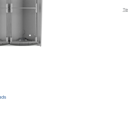
Te
ads