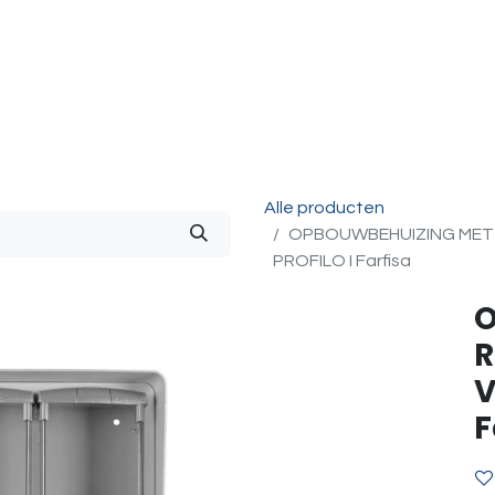
g & Accessoires
Intercom
Projecten
Contact
O
Alle producten
OPBOUWBEHUIZING MET 
PROFILO I Farfisa
O
R
V
F