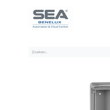
Poortautomatisatie
Toegangscontrole
Sturin