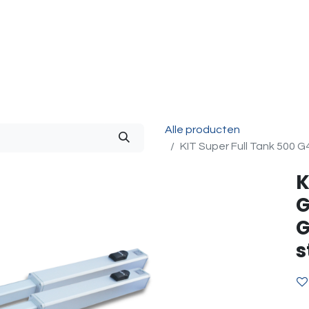
g & Accessoires
Intercom
Projecten
Contact
O
Alle producten
KIT Super Full Tank 500 G
K
G
G
s