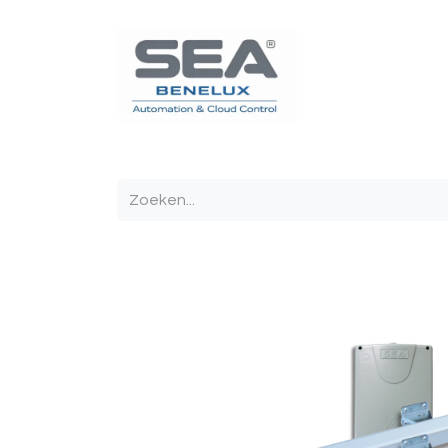
Poortautomatisatie
Toegangscontrole
Sturin