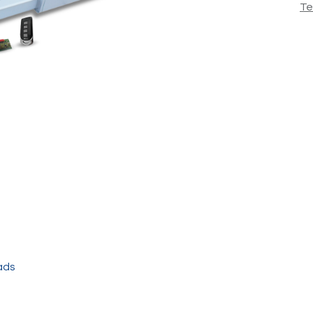
Te
ads