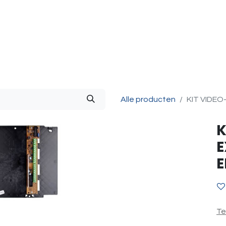
g & Accessoires
Intercom
Projecten
Contact
O
Alle producten
KIT VIDEO
K
E
E
Te