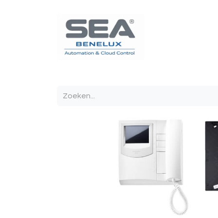
Poortautomatisatie
Toegangscontrole
Sturin