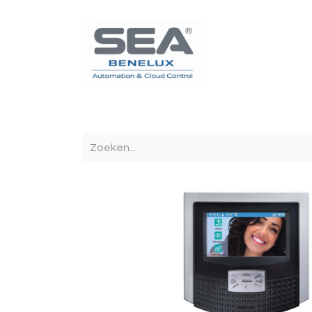
Poortautomatisatie
Toegangscontrole
Sturin