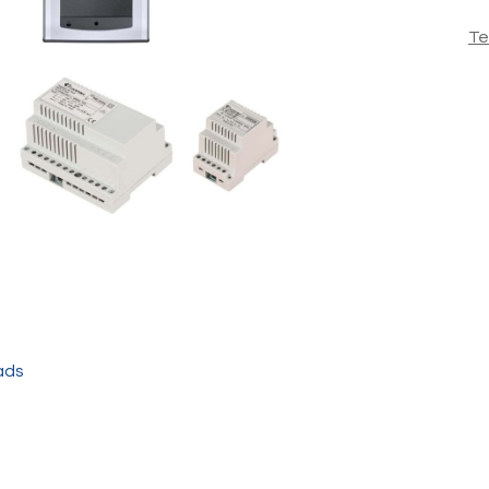
Te
ads