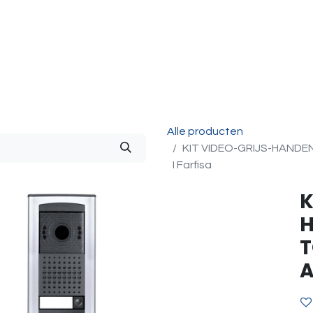
g & Accessoires
Intercom
Projecten
Contact
O
Alle producten
KIT VIDEO-GRIJS-HAND
I Farfisa
K
H
T
A