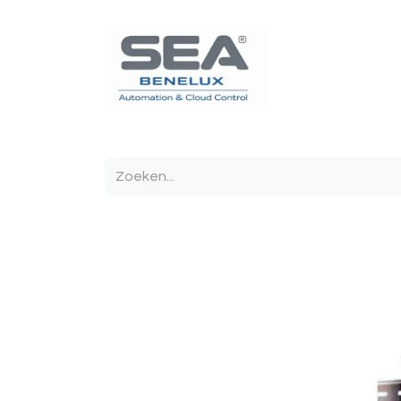
Poortautomatisatie
Toegangscontrole
Sturin