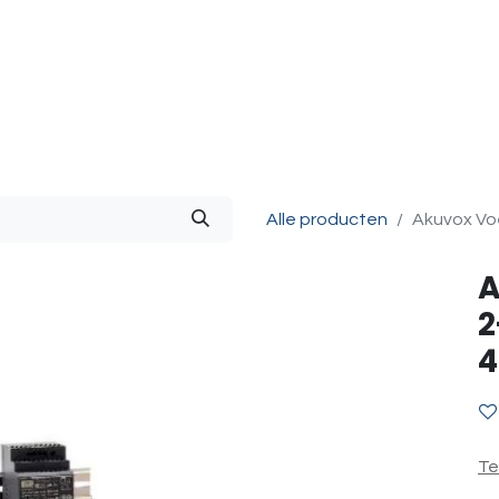
g & Accessoires
Intercom
Projecten
Contact
O
Alle producten
Akuvox Voe
A
2
4
Te