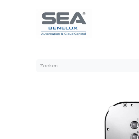
Poortautomatisatie
Toegangscontrole
Sturin