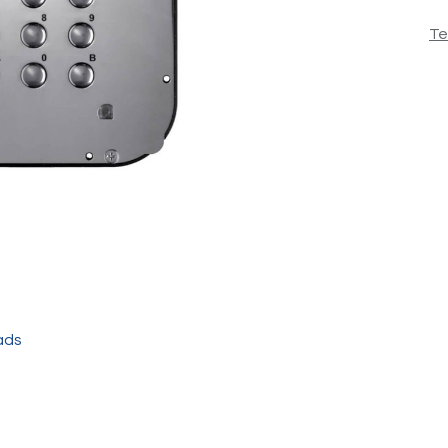
Te
ads