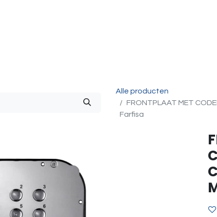
g & Accessoires
Intercom
Projecten
Contact
O
Alle producten
FRONTPLAAT MET CODEKL
Farfisa
F
C
C
M