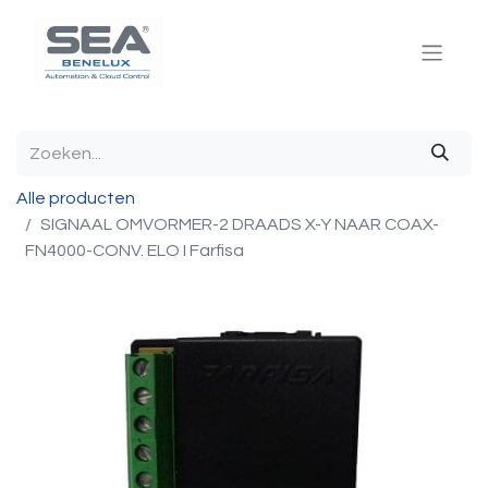
Alle producten
SIGNAAL OMVORMER-2 DRAADS X-Y NAAR COAX-
FN4000-CONV. ELO I Farfisa