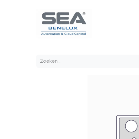
Poortautomatisatie
Toegangscontrole
Sturin