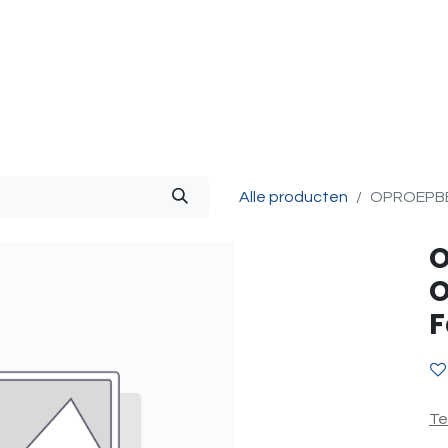
g & Accessoires
Intercom
Projecten
Contact
O
Alle producten
OPROEPBE
O
O
F
Te