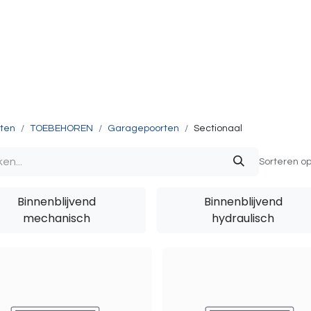
g & Accessoires
Intercom
Projecten
Contact
O
ten
TOEBEHOREN
Garagepoorten
Sectionaal
Sorteren op
Binnenblijvend
Binnenblijvend
mechanisch
hydraulisch