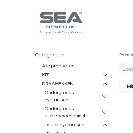
Poortautomatisatie
Toegangscontrole
Sturin
Categorieën
Produc
Alle producten
KIT
DRAAIHEKKEN
Mi
Ondergronds
hydrauisch
Ondergronds
elektromechanisch
Lineair hydraulisch