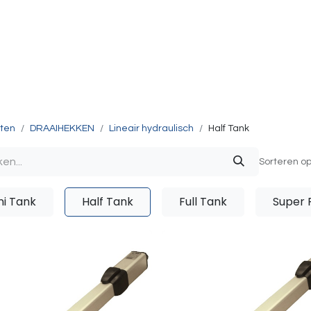
g & Accessoires
Intercom
Projecten
Contact
O
ten
DRAAIHEKKEN
Lineair hydraulisch
Half Tank
Sorteren op
ni Tank
Half Tank
Full Tank
Super 