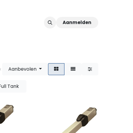
Aanmelden
ver ons
Afspraak
Aanbevolen
:
Full Tank