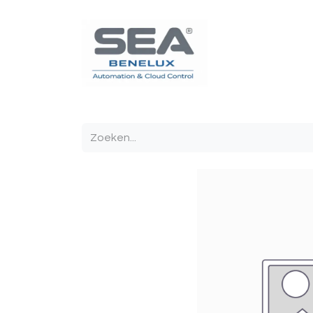
Poortautomatisatie
Toegangscontrole
Sturin