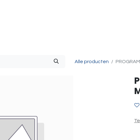
g & Accessoires
Intercom
Projecten
Contact
O
Alle producten
PROGRAM
P
Te