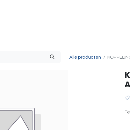
g & Accessoires
Intercom
Projecten
Contact
O
Alle producten
KOPPELIN
K
A
Te