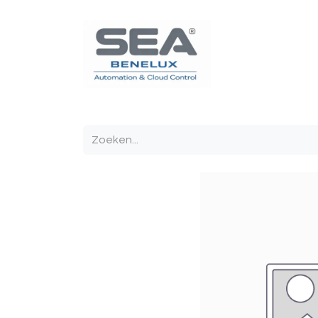
Poortautomatisatie
Toegangscontrole
Sturin