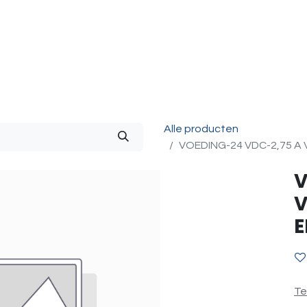
g & Accessoires
Intercom
Projecten
Contact
O
Alle producten
VOEDING-24 VDC-2,75 A 
V
V
E
Te