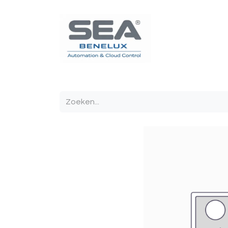
Poortautomatisatie
Toegangscontrole
Sturin