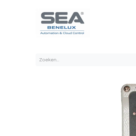
Poortautomatisatie
Toegangscontrole
Sturin