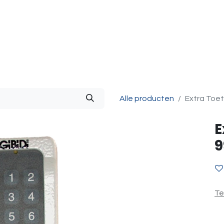
g & Accessoires
Intercom
Projecten
Contact
O
Alle producten
Extra Toe
E
9
Te