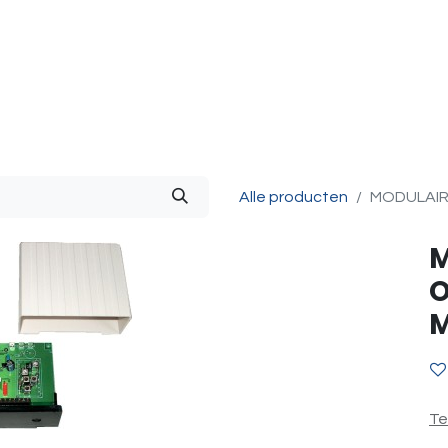
g & Accessoires
Intercom
Projecten
Contact
O
Alle producten
MODULAIR
M
O
Te