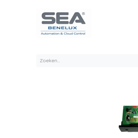
Poortautomatisatie
Toegangscontrole
Sturin