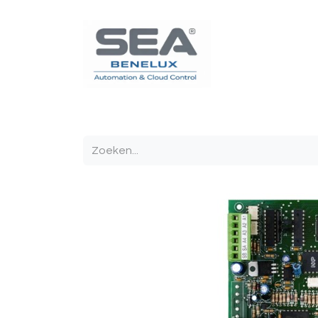
Poortautomatisatie
Toegangscontrole
Sturin