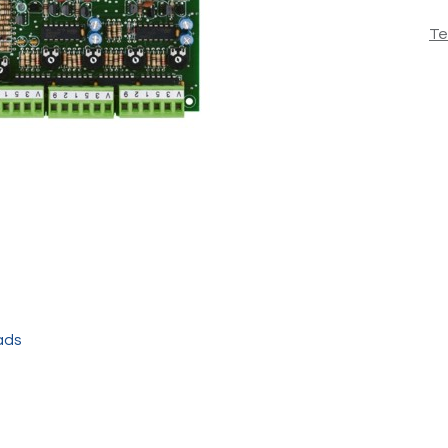
Te
ads