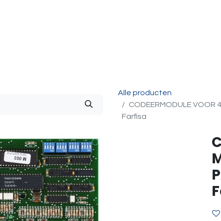
g & Accessoires
Intercom
Projecten
Contact
O
Alle producten
CODEERMODULE VOOR 4
Farfisa
C
M
P
F