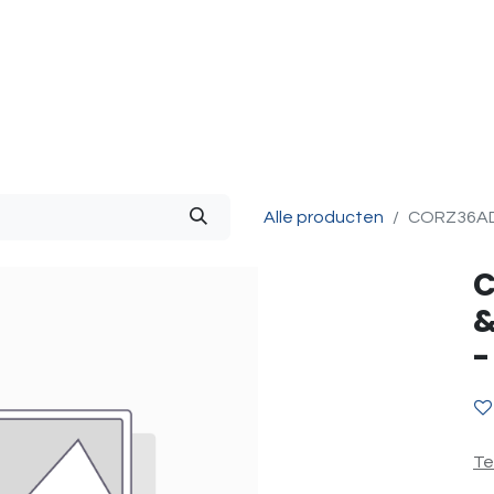
g & Accessoires
Intercom
Projecten
Contact
O
Alle producten
CORZ36AD3
C
&
Te