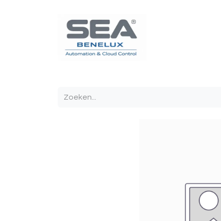
Poortautomatisatie
Toegangscontrole
Sturin