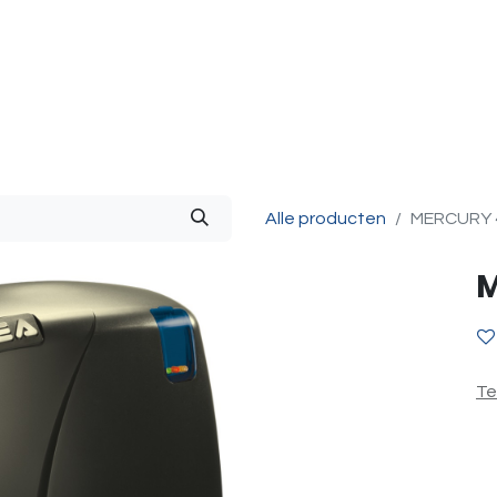
g & Accessoires
Intercom
Projecten
Contact
O
Alle producten
MERCURY 
M
Te