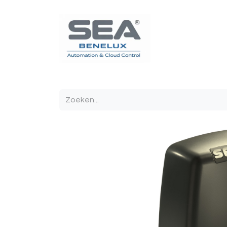
Poortautomatisatie
Toegangscontrole
Sturin