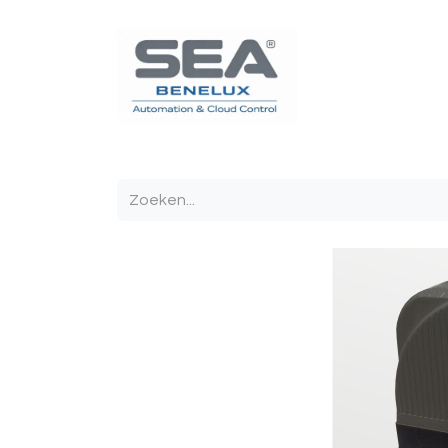
Poortautomatisatie
Toegangscontrole
Sturin