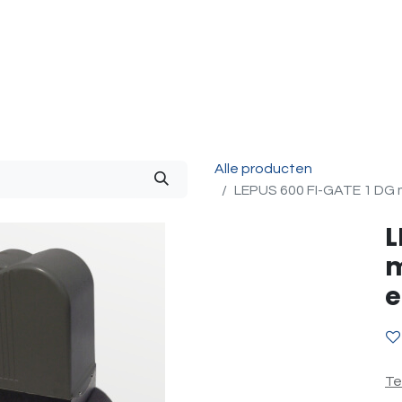
g & Accessoires
Intercom
Projecten
Contact
O
Alle producten
LEPUS 600 FI-GATE 1 DG m
L
m
e
Te